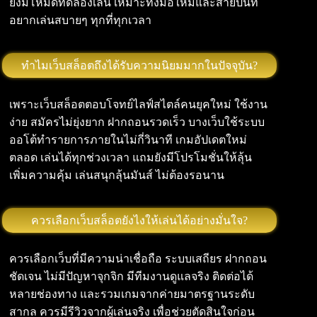
ยังมีโหมดทดลองเล่น เหมาะทั้งมือใหม่และสายปั่นที่
อยากเล่นสบายๆ ทุกที่ทุกเวลา
ทำไมเว็บสล็อตถึงได้รับความนิยมมากในปัจจุบัน?
เพราะเว็บสล็อตตอบโจทย์ไลฟ์สไตล์คนยุคใหม่ ใช้งาน
ง่าย สมัครไม่ยุ่งยาก ฝากถอนรวดเร็ว บางเว็บใช้ระบบ
ออโต้ทำรายการภายในไม่กี่วินาที เกมอัปเดตใหม่
ตลอด เล่นได้ทุกช่วงเวลา แถมยังมีโปรโมชั่นให้ลุ้น
เพิ่มความคุ้ม เล่นสนุกลุ้นมันส์ ไม่ต้องรอนาน
ควรเลือกเว็บสล็อตยังไงให้เล่นได้อย่างมั่นใจ?
ควรเลือกเว็บที่มีความน่าเชื่อถือ ระบบเสถียร ฝากถอน
ชัดเจน ไม่มีปัญหาจุกจิก มีทีมงานดูแลจริง ติดต่อได้
หลายช่องทาง และรวมเกมจากค่ายมาตรฐานระดับ
สากล ควรมีรีวิวจากผู้เล่นจริง เพื่อช่วยตัดสินใจก่อน