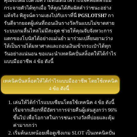
คุณจะเต็มไปด้วยความตื่นเต้น เพราะแจ็คพอตพร้อม
กระจายตัวได้ทุกเมื่อ ให้คุณได้สัมผัสคำว่าชนะอย่าง
แท้จริง พิสูจน์ความเฮงไปกับเราที่นี่
PGSLOTSH7
กา
รันตีจากยอดผู้เล่นที่ถอนเงินรางวัลกันแบบไม่ขาดสาย
ระบบเกมลื่นไหลไม่มีสะดุด ช่วยให้คุณจับจังหวะการ
แตกของโบนัสได้อย่างแม่นยำ มาร่วมเปลี่ยนยามว่าง
ให้เป็นรายได้มหาศาลและถอนเงินเข้ากระเป๋าได้ทุก
วันอย่างแน่นอน ขอแนะนำเทคนิคปั่นสล็อตให้ได้กำไร
แบบมืออาชีพ 4 ข้อ ดังนี้
เทคนิคปั่นสล็อตให้ได้กำไรแบบมืออาชีพ โดยใช้เทคนิค
4 ข้อ ดังนี้
เล่นให้ได้กำไรแบบเซียนโดยใช้เทคนิค 4 ข้อ ดังนี้
เริ่มจากเลือกที่มีอัตราการจ่ายคืนผู้เล่นสูงกว่า 96%
ขึ้นไป เพื่อโอกาสในการชนะรางวัลที่บ่อยและคุ้ม
ค่ามากกว่า
เริ่มต้นเบทน้อยเพื่อดูเชิงเกม SLOT เป็นเทคนิคปั่น