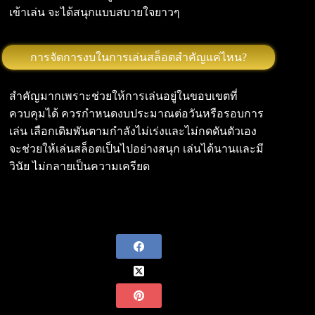
เข้าเล่น จะได้สนุกแบบสบายใจยาวๆ
การจัดการงบในการเล่นสล็อตสำคัญแค่ไหน?
สำคัญมากเพราะช่วยให้การเล่นอยู่ในขอบเขตที่
ควบคุมได้ ควรกำหนดงบประมาณต่อวันหรือรอบการ
เล่น เลือกเดิมพันตามกำลังไม่เร่งและไม่กดดันตัวเอง
จะช่วยให้เล่นสล็อตเป็นไปอย่างสนุก เล่นได้นานและมี
วินัย ไม่กลายเป็นความเครียด