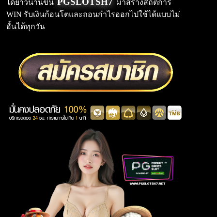
PGSLOTSH7
ได้ยาวนานขึ้น
มาสร้างสถิติการ
WIN รับเงินก้อนโตและถอนกำไรออกไปใช้ได้แบบไม่
อั้นได้ทุกวัน