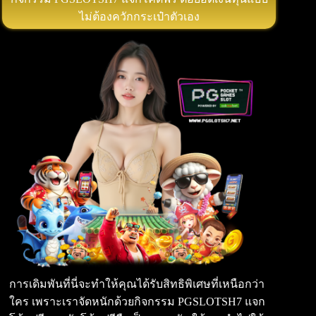
ไม่ต้องควักกระเป๋าตัวเอง
การเดิมพันที่นี่จะทำให้คุณได้รับสิทธิพิเศษที่เหนือกว่า
ใคร เพราะเราจัดหนักด้วยกิจกรรม PGSLOTSH7 แจก