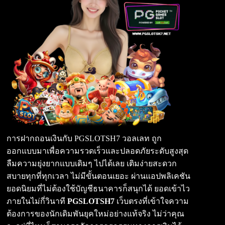
การฝากถอนเงินกับ PGSLOTSH7 วอลเลท ถูก
ออกแบบมาเพื่อความรวดเร็วและปลอดภัยระดับสูงสุด
ลืมความยุ่งยากแบบเดิมๆ ไปได้เลย เติมง่ายสะดวก
สบายทุกที่ทุกเวลา ไม่มีขั้นตอนเยอะ ผ่านแอปพลิเคชัน
ยอดนิยมที่ไม่ต้องใช้บัญชีธนาคารก็สนุกได้ ยอดเข้าไว
ภายในไม่กี่วินาที
PGSLOTSH7
เว็บตรงที่เข้าใจความ
ต้องการของนักเดิมพันยุคใหม่อย่างแท้จริง ไม่ว่าคุณ